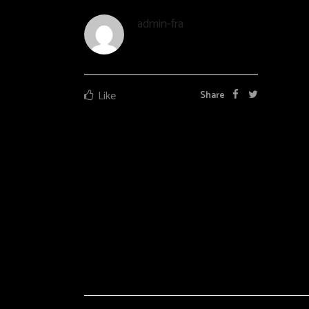
admin-fra
Like
Share